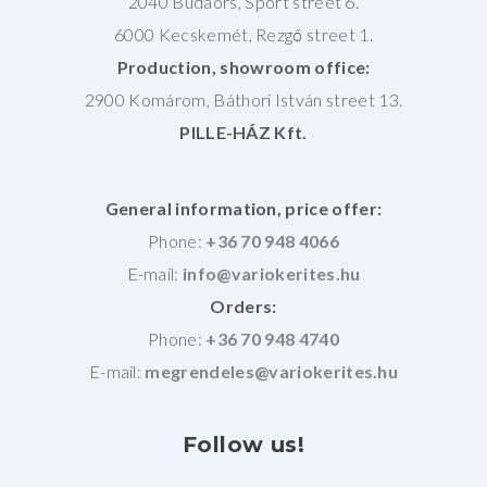
2040 Budaörs, Sport street 6.
6000 Kecskemét, Rezgő street 1.
Production, showroom office:
2900 Komárom, Báthori István street 13.
PILLE-HÁZ Kft.
General information, price offer:
Phone:
+36 70 948 4066
E-mail:
Orders:
Phone:
+36 70 948 4740
E-mail:
Follow
us!