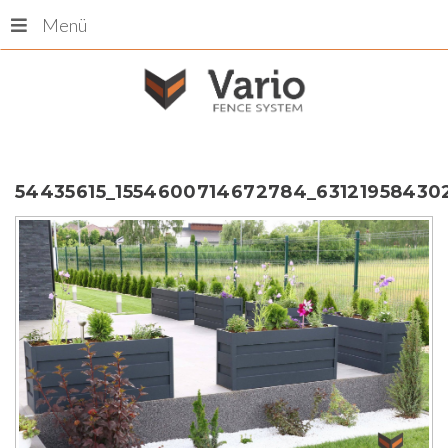
Menü
54435615_1554600714672784_63121958430