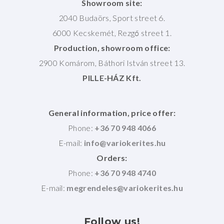
Showroom site:
2040 Budaörs, Sport street 6.
6000 Kecskemét, Rezgő street 1.
Production, showroom office:
2900 Komárom, Báthori István street 13.
PILLE-HÁZ Kft.
General information, price offer:
Phone:
+36 70 948 4066
E-mail:
Orders:
Phone:
+36 70 948 4740
E-mail:
Follow
us!