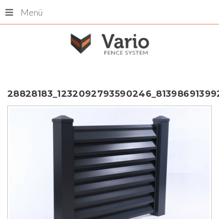
Menü
28828183_1232092793590246_81398691399