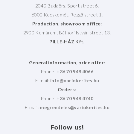
2040 Budaörs, Sport street 6.
6000 Kecskemét, Rezgő street 1.
Production, showroom office:
2900 Komárom, Báthori István street 13.
PILLE-HÁZ Kft.
General information, price offer:
Phone:
+36 70 948 4066
E-mail:
Orders:
Phone:
+36 70 948 4740
E-mail:
Follow
us!