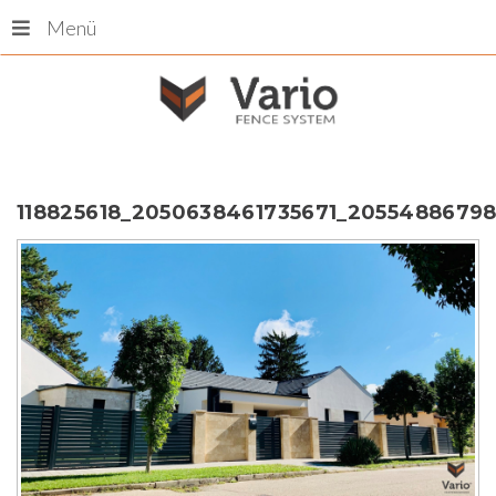
Menü
118825618_2050638461735671_2055488679